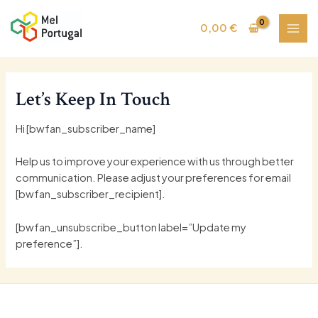
Pular
MAI
para
0,00
€
MEN
o
conteúdo
Let’s Keep In Touch
Hi [bwfan_subscriber_name]
Help us to improve your experience with us through better
communication. Please adjust your preferences for email
[bwfan_subscriber_recipient].
[bwfan_unsubscribe_button label=”Update my
preference”].