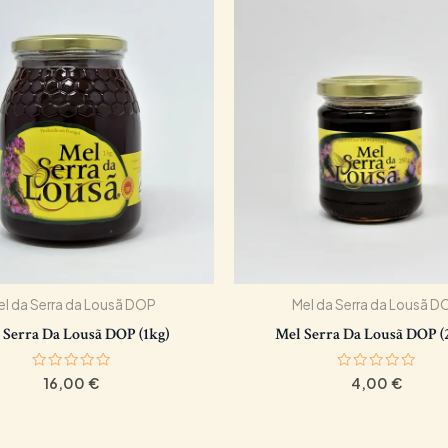
el da Serra da Lousã DOP
Mel da Serra da Lousã D
 Serra Da Lousã DOP (1kg)
Mel Serra Da Lousã DOP (
Avaliação
Avaliação
16,00
€
4,00
€
0
0
de
de
5
5