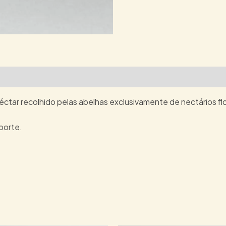
dutos
ctar recolhido pelas abelhas exclusivamente de nectários flo
porte.