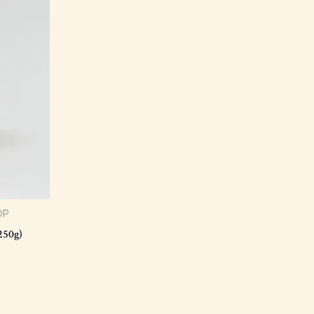
OP
250g)