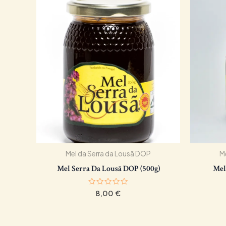
Mel da Serra da Lousã DOP
M
Mel Serra Da Lousã DOP (500g)
Mel
Avaliação
8,00
€
0
de
5