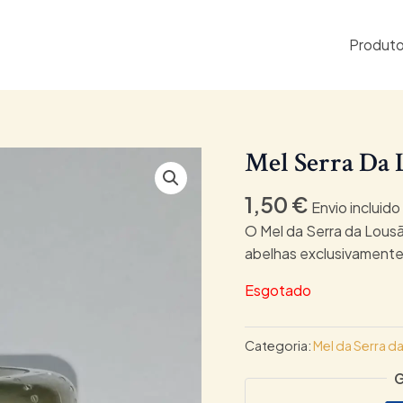
Produt
Mel Serra Da 
1,50
€
Envio incluido
O Mel da Serra da Lousã
abelhas exclusivamente 
Esgotado
Categoria:
Mel da Serra d
G